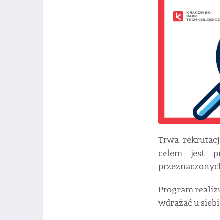
Trwa rekrutacj
celem jest p
przeznaczonych
Program realiz
wdrażać u siebi