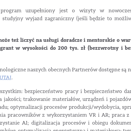
 program uzupełniony jest o wizyty w nowoczes
 studyjny wyjazd zagraniczny (jeśli będzie to możliw
oże też liczyć na usługi doradcze i mentorskie o wart
a grant w wysokości do 200 tys. zł (bezzwrotny i b
ologiczne naszych obecnych Partnerów dostępne są na
UTAJ
.
szystkim: bezpieczeństwo pracy i bezpieczeństwo da
la jakości; trakowanie materiałów, urządzeń i pojazdó
du; optymalizacji procesów produkcji/wydobycia, sprz
enia pracowników z wykorzystaniem VR i AR; praca 
ystanie AI; digitalizacja procesów i obiegu dokume
ynków; optymalizacja energetyczna i materiałowa; t