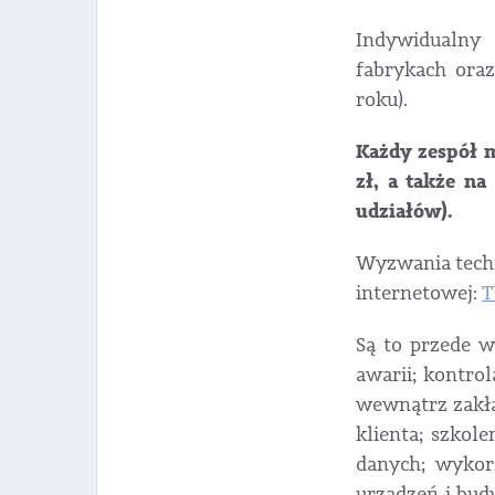
Indywidualny
fabrykach oraz
roku).
Każdy zespół m
zł, a także n
udziałów).
Wyzwania techn
internetowej:
T
Są to przede w
awarii; kontro
wewnątrz zakła
klienta; szkol
danych; wykorz
urządzeń i bud