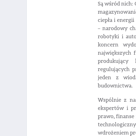
Są wśród nich: 
magazynowaniem
ciepła i energi
– narodowy ch
robotyki i au
koncern wydo
największych 
produkujący 
regulujących p
jeden z wiod
budownictwa.
Wspólnie z na
ekspertów i p
prawo, finanse 
technologicz
wdrożeniem pr