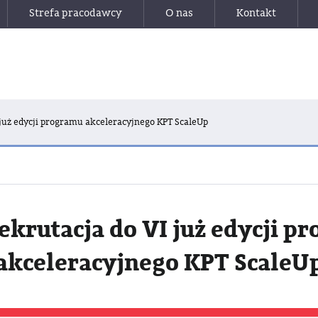
Strefa pracodawcy
O nas
Kontakt
 już edycji programu akceleracyjnego KPT ScaleUp
ekrutacja do VI już edycji p
akceleracyjnego KPT ScaleU