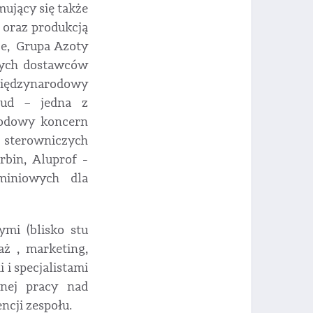
mujący się także
 oraz produkcją
sce, Grupa Azoty
cych dostawców
międzynarodowy
bud – jedna z
rodowy koncern
sterowniczych
rbin, Aluprof -
miniowych dla
mi (blisko stu
ż , marketing,
 i specjalistami
nej pracy nad
cji zespołu.