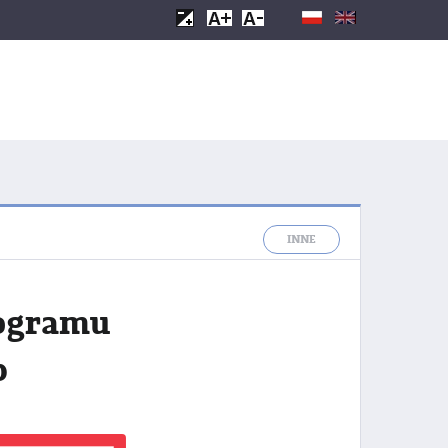
INNE
rogramu
p