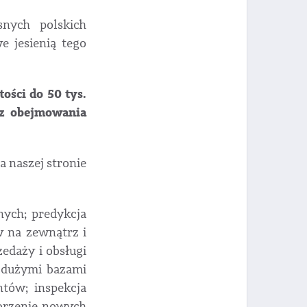
nych polskich
e jesienią tego
ości do 50 tys.
ez obejmowania
 naszej stronie
nych; predykcja
w na zewnątrz i
edaży i obsługi
z dużymi bazami
ntów; inspekcja
worzenie nowych