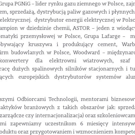
Grupa PGNiG – lider rynku gazu ziemnego w Polsce, zaj
, sprzedażą, dystrybucją paliw gazowych i płynnych
i elektrycznej. dystrybutor energii elektrycznej w Pol
ampion w dziedzinie chemii, ASTOR – jeden z wiodą
tomatyki przemysłowej w Polsce, Grupa Lafarge – 
bywający kruszywa i produkujący cement, War
firm budowlanych w Polsce, Woodward – międzyna
konwertery dla elektrowni wiatrowych, szaf 
racę dużych spalinowych silników stacjonarnych i tu
ących europejskich dystrybutorów systemów alu
szymi Odbiorcami Technologii, mentorami biznesowy
raktyków branżowych z takich obszarów jak: sprzeda
zarządcze czy internacjonalizacja) oraz szkoleniowcami
nymi zapewniamy uczestnikom 6 miesięcy intensyw
oduktu oraz przygotowaniem i wzmocnieniem kompeten