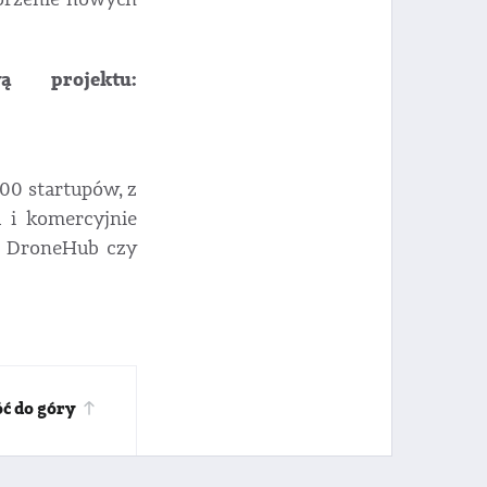
ą projektu:
00 startupów, z
 i komercyjnie
c, DroneHub czy
ć do góry