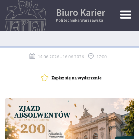
Biuro Karier
Toggle
Naviga
Politechnika Warszawska
14.06.2026 - 16.06.2026
17:00
Zapisz się na wydarzenie