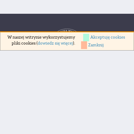
Akceptuję cookies
W naszej witrynie wykorzystujemy
pliki cookies (
dowiedz się więcej
).
Zamknij
Copyrights 1998-2026 Politechnika Warszawska
pl. Politechniki 1, 00-661 Warszawa
Deklaracja dostępności