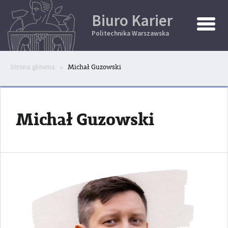
Biuro Karier
Toggle
Naviga
Politechnika Warszawska
Strona główna
Michał Guzowski
Michał Guzowski