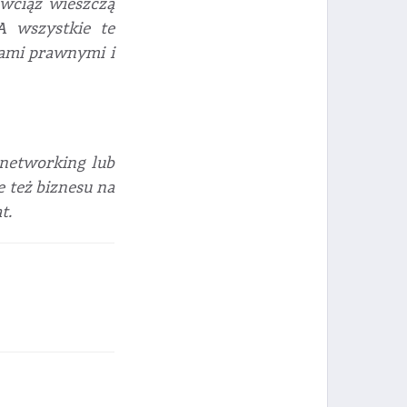
 wciąż wieszczą
A wszystkie te
iami prawnymi i
 networking lub
e też biznesu na
t.