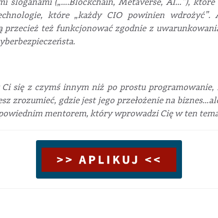
 sloganami („….Blockchain, Metaverse, AI…”), które
chnologie, które „każdy CIO powinien wdrożyć”. 
ą przecież też funkcjonować zgodnie z uwarunkowan
yberbezpieczeństa.
zy Ci się z czymś innym niż po prostu programowanie,
sz zrozumieć, gdzie jest jego przełożenie na biznes…al
odpowiednim mentorem, który wprowadzi Cię w ten tema