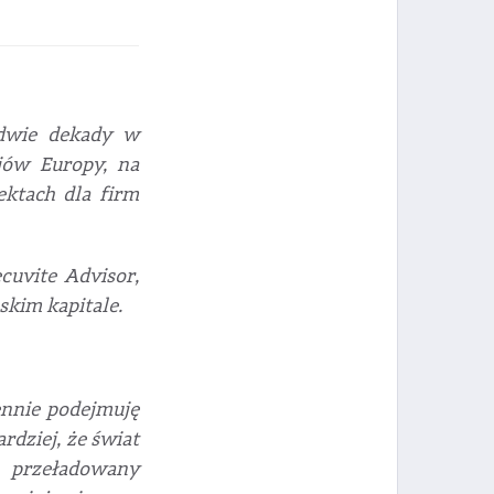
 dwie dekady w
jów Europy, na
ektach dla firm
cuvite Advisor,
skim kapitale.
ennie podejmuję
rdziej, że świat
 przeładowany