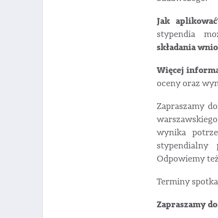
Jak aplikować
stypendia m
składania wnio
Więcej informa
oceny oraz wy
Zapraszamy dok
warszawskiego
wynika potrz
stypendialny
Odpowiemy też 
Terminy spotka
Zapraszamy do