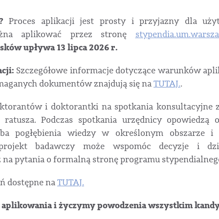
?
Proces aplikacji jest prosty i przyjazny dla uż
ożna aplikować przez stronę
stypendia.um.warsza
sków upływa 13 lipca 2026 r.
cji:
Szczegółowe informacje dotyczące warunków aplik
maganych dokumentów znajdują się na
TUTAJ.
.
torantów i doktorantki na spotkania konsultacyjne
 ratusza. Podczas spotkania urzędnicy opowiedzą 
eba pogłębienia wiedzy w określonym obszarze i 
 projekt badawczy może wspomóc decyzje i dzia
na pytania o formalną stronę programu stypendialneg
ń dostępne na
TUTAJ.
 aplikowania i życzymy powodzenia wszystkim kand