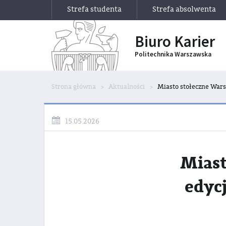
Strefa studenta
Strefa absolwenta
Biuro Karier
Politechnika Warszawska
Strona główna
Aktualności
Miasto stołeczne Wars
15.05.2026
Miast
edyc