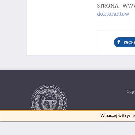
STRONA WW
doktorantow
FACE
Copy
W naszej witrynie