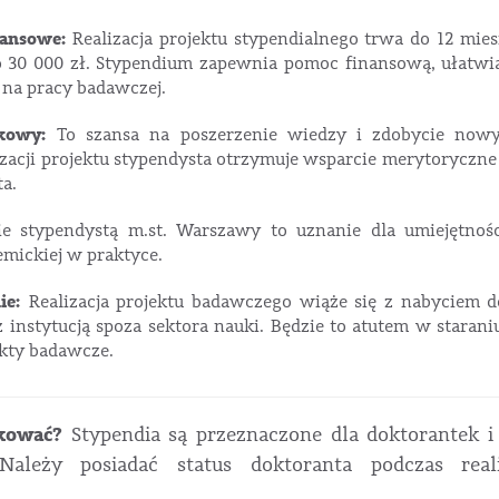
nansowe:
Realizacja projektu stypendialnego trwa do 12 mies
o 30 000 zł. Stypendium zapewnia pomoc finansową, ułatwi
ę na pracy badawczej.
kowy:
To szansa na poszerzenie wiedzy i zdobycie nowyc
izacji projektu stypendysta otrzymuje wsparcie merytorycz
a.
e stypendystą m.st. Warszawy to uznanie dla umiejętnoś
mickiej w praktyce.
ie:
Realizacja projektu badawczego wiąże się z nabyciem 
 instytucją spoza sektora nauki. Będzie to atutem w staraniu
ekty badawcze.
kować?
Stypendia są przeznaczone dla doktorantek i
 Należy posiadać status doktoranta podczas reali