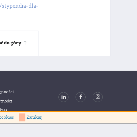
stypendia-dla-
ć do góry
ępności
tności
kies
cookies
Zamknij