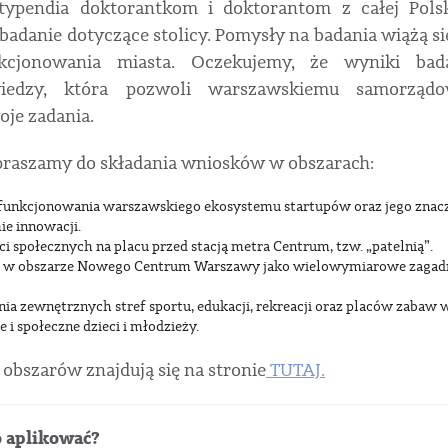
typendia doktorantkom i doktorantom z całej Polsk
badanie dotyczące stolicy. Pomysły na badania wiążą s
kcjonowania miasta. Oczekujemy, że wyniki bada
iedzy, która pozwoli warszawskiemu samorządow
je zadania.
raszamy do składania wniosków w obszarach:
i funkcjonowania warszawskiego ekosystemu startupów oraz jego znac
ie innowacji.
 społecznych na placu przed stacją metra Centrum, tzw. „patelnią”.
w w obszarze Nowego Centrum Warszawy jako wielowymiarowe zagadn
a zewnętrznych stref sportu, edukacji, rekreacji oraz placów zabaw w
i społeczne dzieci i młodzieży.
obszarów znajdują się na stronie
TUTAJ.
o aplikować?