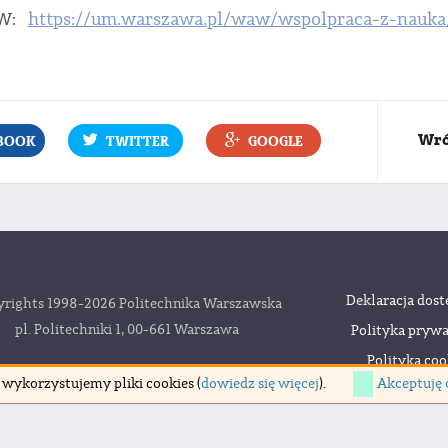
W:
https://um.warszawa.pl/waw/wspolpraca-z-nauka/
Wró
BOOK
TWITTER
GOOGLE
Deklaracja dost
rights 1998-2026 Politechnika Warszawska
pl. Politechniki 1, 00-661 Warszawa
Polityka prywa
Polityka coo
Akceptuję 
 wykorzystujemy pliki cookies (
dowiedz się więcej
).