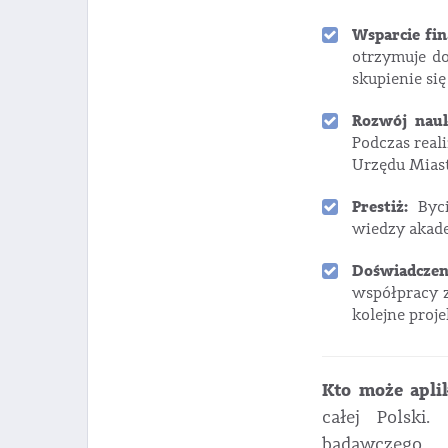
Wsparcie fi
otrzymuje d
skupienie si
Rozwój nau
Podczas real
Urzędu Miast
Prestiż:
Byci
wiedzy akade
Doświadczen
współpracy z
kolejne proj
Kto może apli
całej Polski.
badawczego.