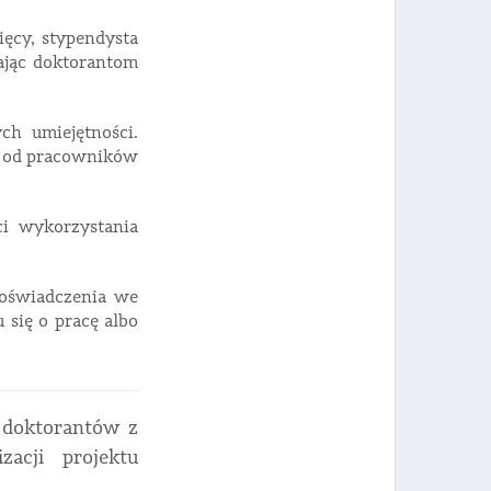
ięcy, stypendysta
ając doktorantom
h umiejętności.
ne od pracowników
ci wykorzystania
doświadczenia we
 się o pracę albo
 doktorantów z
zacji projektu