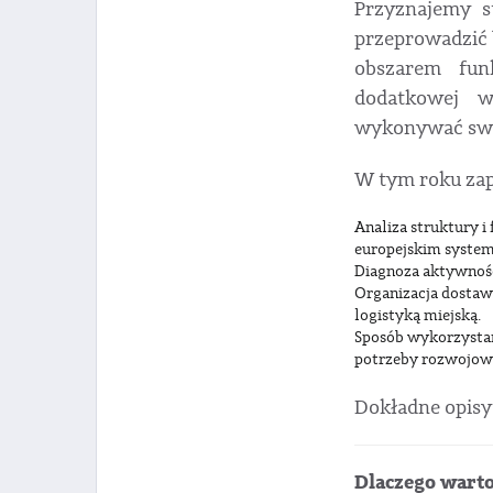
Przyznajemy s
przeprowadzić 
obszarem fun
dodatkowej w
wykonywać swo
W tym roku zap
Analiza struktury 
europejskim system
Diagnoza aktywności
Organizacja dosta
logistyką miejską.
Sposób wykorzystani
potrzeby rozwojowe 
Dokładne opisy 
Dlaczego wart