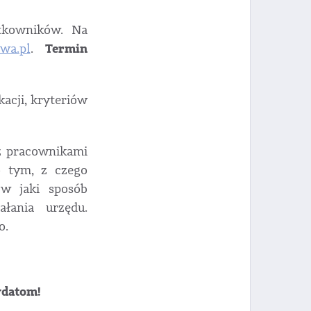
ytkowników. Na
Termin
wa.pl
.
acji, kryteriów
 z pracownikami
o tym, z czego
w jaki sposób
łania urzędu.
o.
ydatom!