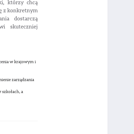
i, którzy chcą
ię z konkretnym
nia dostarczą
i skuteczniej
zenia w krajowym i
ienie zarządzania
 szkołach, a