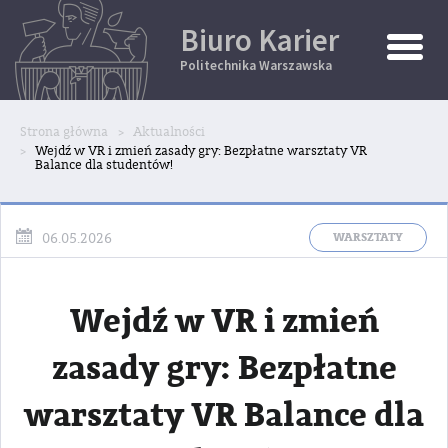
Biuro Karier
Toggle
Naviga
Politechnika Warszawska
Strona główna
Aktualności
Wejdź w VR i zmień zasady gry: Bezpłatne warsztaty VR
Balance dla studentów!
WARSZTATY
06.05.2026
Wejdź w VR i zmień
zasady gry: Bezpłatne
warsztaty VR Balance dla